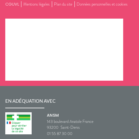
CGUVL
Mentions légales
Plan du site
Données personnelles et cookies
EN ADÉQUATION AVEC
ANSM
143 boulevard Anatole France
93200
Saint-Denis
01 55 87 30 00