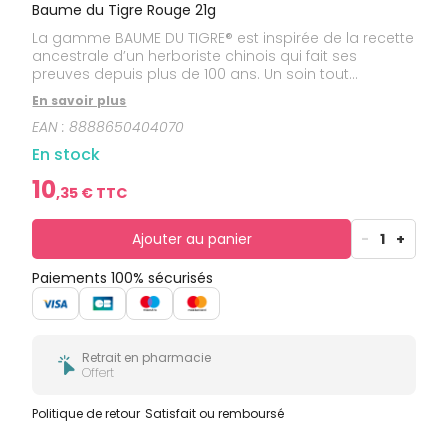
bucco-
Baume du Tigre Rouge 21g
dentaire
La gamme BAUME DU TIGRE® est inspirée de la recette
ancestrale d’un herboriste chinois qui fait ses
preuves depuis plus de 100 ans. Un soin tout
particulier a été apporté à la sélection des
En savoir plus
ingrédients pour garantir la qualité qu’on lui connaît :
EAN :
8888650404070
camphre d’origine naturelle, menthol, huiles
essentielles de menthe, de cajeput, de clou de girofle,
En stock
de cannelle et d’eucalyptus. Le Baume du Tigre®
Rouge* prépare les muscles grâce à l’action du
10
,
35
€ TTC
massage (avant l’effort) LE BAUME DU TIGRE® ROUGE
Procure un soulagement rapide en cas de fatigue
musculaire, grâce à l’action du massage. Il est
Ajouter au panier
-
1
+
recommandé de bien s’échauffer avant l’exercice.
Huiles essentielles dominantes : Cannelle et Clou de
Paiements 100% sécurisés
girofle
Retrait en pharmacie
Offert
Politique de retour
Satisfait ou remboursé