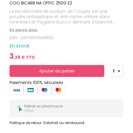
bucco-
COO BICARB NA OFFIC 250G E2
dentaire
Le bicarbonate de sodium de Cooper est une
poudre antiseptique et anti-tache utilisée dans
l’entretien et l’hygiène bucco-dentaire. Il blanchit
l’émail, permet d’éviter le jaunissement des dents et
En savoir plus
la formation des taches dentaires. Anti-acide, il aide
EAN :
3401560646856
aussi à faciliter la digestion.
En stock
3
,
28
€ TTC
Ajouter au panier
-
1
+
Paiements 100% sécurisés
Retrait en pharmacie
Offert
Politique de retour
Satisfait ou remboursé