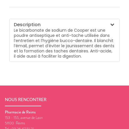
Description
Le bicarbonate de sodium de Cooper est une
poudre antiseptique et anti-tache utilisée dans
l’entretien et l’hygiène bucco-dentaire. Il blanchit
l’émail, permet d’éviter le jaunissement des dents
et la formation des taches dentaires. Anti-acide,
il aide aussi à faciliter la digestion.
NOUS RENCONTRER
Pharmacie de Reims
153 - 155, avenue de Laon
51100
Reims
Tel :
03 26 47 51 21