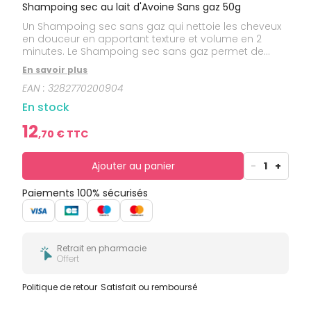
bucco-
Shampoing sec au lait d'Avoine Sans gaz 50g
dentaire
Un Shampoing sec sans gaz qui nettoie les cheveux
en douceur en apportant texture et volume en 2
minutes. Le Shampoing sec sans gaz permet de
nettoyer facilement les cheveux sans avoir besoin de
En savoir plus
les mouiller. La formule au lait d’Avoine adoucissant
EAN :
3282770200904
contient des poudres naturelles pour nettoyer en
douceur et absorber l’excès de sébum, tout en
En stock
maintenant l’équilibre du cuir chevelu. Les cheveux
retrouvent propreté, volume et texture en 2 minutes.
12
,
70
€ TTC
Pratique à emporter, le Shampoing sec extra-doux
s’applique à tout moment pour une agréable
sensation de fraîcheur entre 2 shampoings. Le
Ajouter au panier
-
1
+
Shampoing sec Klorane sans gaz est doux pour vos
cheveux : remplacer 1 shampoing rincé par 1
Paiements 100% sécurisés
shampoing sec permet d’économiser 500L d’eau
par an.
Retrait en pharmacie
Offert
Politique de retour
Satisfait ou remboursé