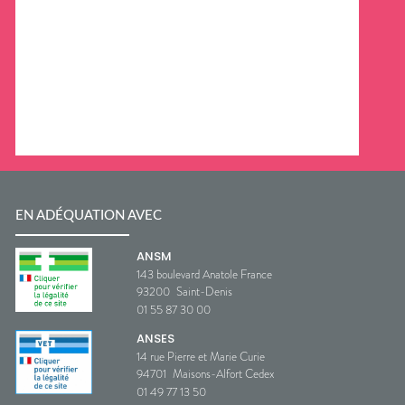
EN ADÉQUATION AVEC
ANSM
143 boulevard Anatole France
93200
Saint-Denis
01 55 87 30 00
ANSES
14 rue Pierre et Marie Curie
94701
Maisons-Alfort Cedex
01 49 77 13 50