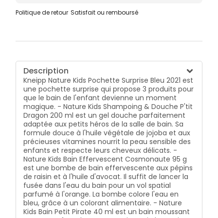
une mousse longue durée, le bain devient une
Politique de retour
Satisfait ou remboursé
expérience ludique ! Les produits sont sans paraffine,
sans silicones ni huiles minérales. Et sans
conservateurs (conservateurs selon la
réglementation européenne). Tolérance cutanée
confirmée par des dermatologues.
Description
Kneipp Nature Kids Pochette Surprise Bleu 2021 est
une pochette surprise qui propose 3 produits pour
que le bain de l'enfant devienne un moment
magique. - Nature Kids Shampoing & Douche P'tit
Dragon 200 ml est un gel douche parfaitement
adaptée aux petits héros de la salle de bain. Sa
formule douce à l'huile végétale de jojoba et aux
précieuses vitamines nourrit la peau sensible des
enfants et respecte leurs cheveux délicats. -
Nature Kids Bain Effervescent Cosmonaute 95 g
est une bombe de bain effervescente aux pépins
de raisin et à l'huile d'avocat. Il suffit de lancer la
fusée dans l'eau du bain pour un vol spatial
parfumé à l'orange. La bombe colore l'eau en
bleu, grâce à un colorant alimentaire. - Nature
Kids Bain Petit Pirate 40 ml est un bain moussant