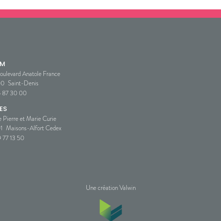
SM
oulevard Anatole France
00
Saint-Denis
5 87 30 00
ES
e Pierre et Marie Curie
1
Maisons-Alfort Cedex
 77 13 50
Une création Valwin