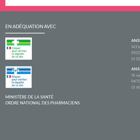
EN ADÉQUATION AVEC
AN
143 b
932
01 5
ANS
14 ru
9470
01 49
MINISTÈRE DE LA SANTÉ
ORDRE NATIONAL DES PHARMACIENS