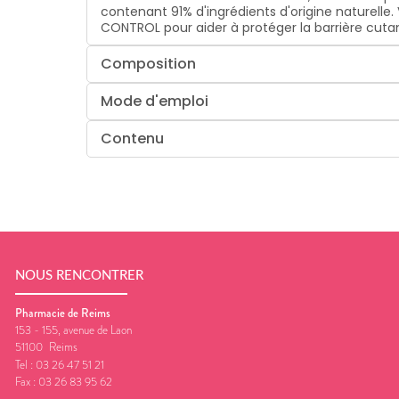
contenant 91% d'ingrédients d'origine naturell
CONTROL pour aider à protéger la barrière cutané
Composition
Mode d'emploi
Contenu
NOUS RENCONTRER
Pharmacie de Reims
153 - 155, avenue de Laon
51100
Reims
Tel :
03 26 47 51 21
Fax :
03 26 83 95 62