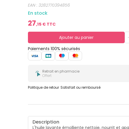
bucco-
EAN :
3282770394856
dentaire
En stock
27
,
15
€ TTC
Ajouter au panier
Paiements 100% sécurisés
Retrait en pharmacie
Offert
Politique de retour
Satisfait ou remboursé
Description
L'huile lavante émolliente nettoie, nourrit et