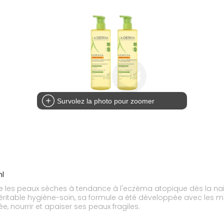
Survolez la photo pour zoomer
ml
apaise les peaux sèches à tendance à l'eczéma atopique dès la 
 Véritable hygiène-soin, sa formule a été développée avec les
, nourrir et apaiser ses peaux fragiles.