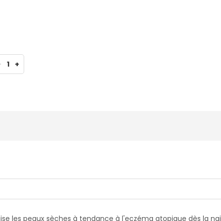
-
1
+
 apaise les peaux sèches à tendance à l'eczéma atopique dès la 