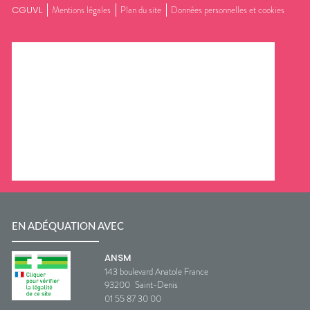
CGUVL
Mentions légales
Plan du site
Données personnelles et cookies
EN ADÉQUATION AVEC
ANSM
143 boulevard Anatole France
93200
Saint-Denis
01 55 87 30 00