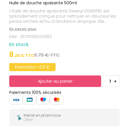
bucco-
Huile de douche apaisante 500ml
dentaire
L’Huile de douche apaisante Dexeryl ESSENTIEL est
spécialement conçue pour nettoyer en douceur les
peaux sèches et/ou à tendance atopique. Elle
relipide les peaux sèches tout en préservant la
En savoir plus
barrière cutanée et contribue ainsi à supprimer 100%
EAN :
3577056025983
des démangeaisons liées à la sécheresse cutanée
dès 15 jours. La peau est apaisée dès la première
En stock
utilisation.
8
8,75 € TTC
,
25
€ TTC
Promotion -0.5 €
Ajouter au panier
-
1
+
Paiements 100% sécurisés
Retrait en pharmacie
Offert