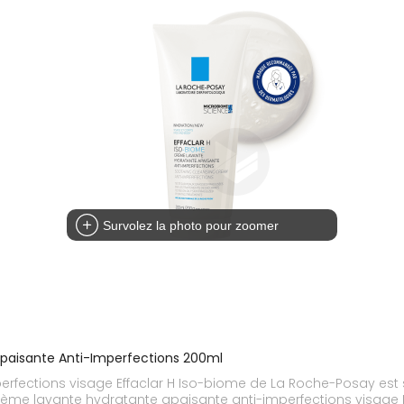
Survolez la photo pour zoomer
Apaisante Anti-Imperfections 200ml
erfections visage Effaclar H Iso-biome de La Roche-Posay est
 crème lavante hydratante apaisante anti-imperfections visage 