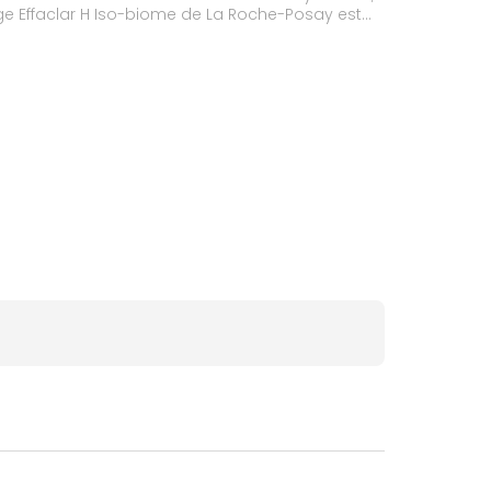
age Effaclar H Iso-biome de La Roche-Posay est
médogène. Texture anti-frottements.