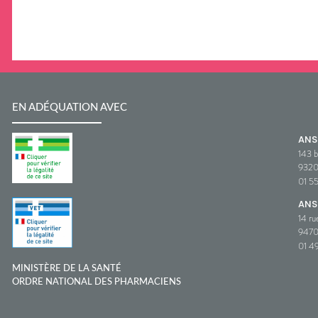
EN ADÉQUATION AVEC
AN
143 b
932
01 5
ANS
14 ru
9470
01 49
MINISTÈRE DE LA SANTÉ
ORDRE NATIONAL DES PHARMACIENS