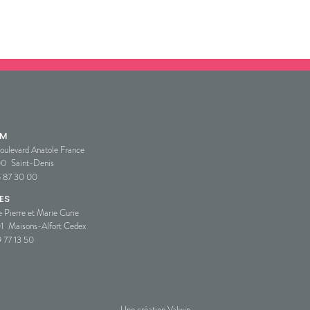
SM
oulevard Anatole France
00
Saint-Denis
5 87 30 00
ES
e Pierre et Marie Curie
1
Maisons-Alfort Cedex
 77 13 50
Une création Valwin