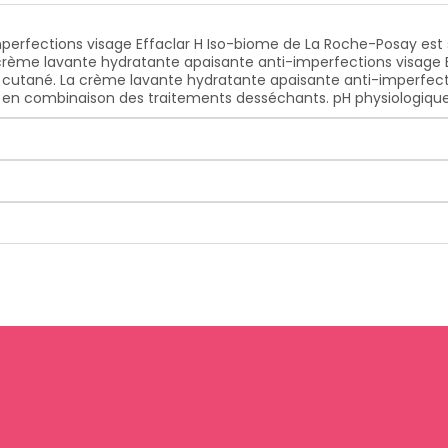
perfections visage Effaclar H Iso-biome de La Roche-Posay est
a crème lavante hydratante apaisante anti-imperfections visage
ort cutané. La crème lavante hydratante apaisante anti-imperfec
e en combinaison des traitements desséchants. pH physiologiqu