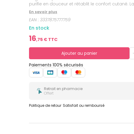
bucco-
purifie en douceur et rétablit le confort cutané
dentaire
testée sous contrôle dermatologique en combin
En savoir plus
EAN :
3337875777759
En stock
16
,
75
€ TTC
Ajouter au panier
Paiements 100% sécurisés
Retrait en pharmacie
Offert
Politique de retour
Satisfait ou remboursé