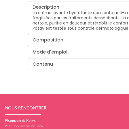
Description
La crème lavante hydratante apaisante anti-im
fragilisées par les traitements desséchants. L
nettoie, purifie en douceur et rétablit le conf
Posay est testée sous contrôle dermatologiqu
Composition
Mode d'emploi
Contenu
NOUS RENCONTRER
Pharmacie de Reims
153 - 155, avenue de Laon