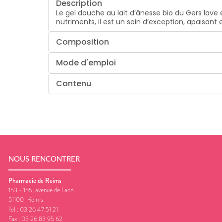
Description
Le gel douche au lait d’ânesse bio du Gers lave
nutriments, il est un soin d’exception, apaisant e
Composition
Mode d'emploi
Contenu
NOUS RENCONTRER
Pharmacie de Reims
153 - 155, avenue de Laon
51100
Reims
Tel :
03 26 47 51 21
Fax :
03 26 83 95 62