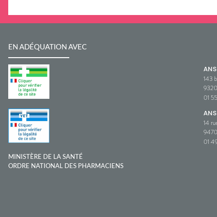
EN ADÉQUATION AVEC
AN
143 b
932
01 5
ANS
14 ru
9470
01 49
MINISTÈRE DE LA SANTÉ
ORDRE NATIONAL DES PHARMACIENS