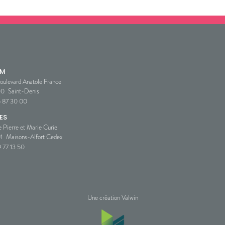
SM
oulevard Anatole France
00
Saint-Denis
5 87 30 00
ES
e Pierre et Marie Curie
1
Maisons-Alfort Cedex
 77 13 50
Une création Valwin