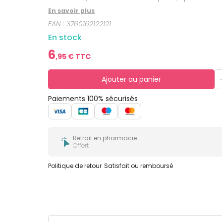
bucco-
dentaire
En savoir plus
EAN :
3760162122121
En stock
6
,
95
€ TTC
Ajouter au panier
Paiements 100% sécurisés
Retrait en pharmacie
Offert
Politique de retour
Satisfait ou remboursé