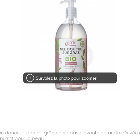
Survolez la photo pour zoomer
en douceur la peau grâce à sa base lavante naturelle dérivée 
nutritif pour la peau.