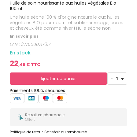
bucco-
Huile de soin nourrissante aux huiles végétales Bio
dentaire
100ml
Une huile sèche 100 % d'origine naturelle aux huiles
végétales BIO pour nourrir et sublimer visage, corps
et cheveux, été comme hiver ! Huile sèche non
grasse et non collante. Odeur vanillée. Pour apaiser
En savoir plus
toutes les peaux en manque de nutrition ou à utiliser
EAN :
3770000717617
en après-soleil. La formule convient aussi aux futures
mamans. 100 % d'origine naturelle. 79 % de
En stock
biodégradabilité.
22
,
45
€ TTC
Ajouter au panier
-
1
+
Paiements 100% sécurisés
Retrait en pharmacie
Offert
Politique de retour
Satisfait ou remboursé