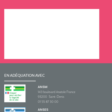
EN ADÉQUATION AVEC
ANSM
143 boulevard Anatole France
93200
Saint-Denis
01 55 87 30 00
ANSES