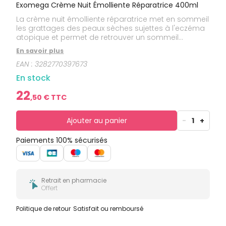
bucco-
Exomega Crème Nuit Émolliente Réparatrice 400ml
dentaire
La crème nuit émolliente réparatrice met en sommeil
les grattages des peaux sèches sujettes à l'eczéma
atopique et permet de retrouver un sommeil
réparateur grâce à un nouveau duo d'actif naturel
En savoir plus
puissant. Le rhealba apaisant & l'helichryse ciblant
EAN :
3282770397673
les molécules responsables du grattage pour 2x
moins de réveils nocturnes. Texture onctueuse qui
En stock
nourrit, apaise et répare la barrière des peaux
sèches à atopiques. 97% d’ingrédients d’origine
22
,
50
€ TTC
naturelle et sans parfum, pour une application dès la
naissance.
Ajouter au panier
-
1
+
Paiements 100% sécurisés
Retrait en pharmacie
Offert
Politique de retour
Satisfait ou remboursé