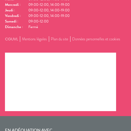
Mercredi
:
09:00-12:00, 14:00-19:00
Jeudi
:
09:00-12:00, 14:00-19:00
Vendredi
:
09:00-12:00, 14:00-19:00
Samedi
:
09:00-12:00
Dimanche
:
Fermé
CGUVL
Mentions légales
Plan du site
Données personnelles et cookies
EN ADÉQUATION AVEC