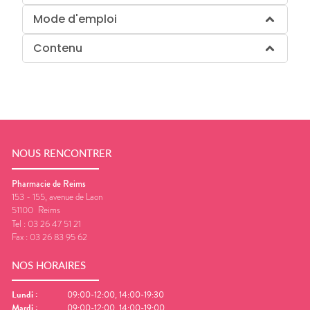
Mode d'emploi
Contenu
NOUS RENCONTRER
Pharmacie de Reims
153 - 155, avenue de Laon
51100
Reims
Tel :
03 26 47 51 21
Fax :
03 26 83 95 62
NOS HORAIRES
Lundi
:
09:00-12:00, 14:00-19:30
Mardi
:
09:00-12:00, 14:00-19:00