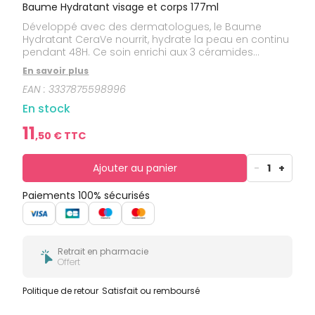
bucco-
Baume Hydratant visage et corps 177ml
dentaire
Développé avec des dermatologues, le Baume
Hydratant CeraVe nourrit, hydrate la peau en continu
pendant 48H. Ce soin enrichi aux 3 céramides
essentiels naturellement présents dans la peau et à
En savoir plus
l'acide hyaluronique restaure la barrière cutanée. La
EAN :
3337875598996
Technologie MVE®, véritable prouesse technique et
scientifique, contenu dans le Baume Hydratant
En stock
permet d'encapsuler les actifs et de les diffuser de
manière prolongée dans la peau pour une
11
,
50
€ TTC
hydratation longue durée. Formule visage et corps.
Testée et approuvée par l'Association Française de
l'Eczema. Sans parfum. Hypoallergénique. Non
Ajouter au panier
-
1
+
comédogène. Texture non grasse, non collante à
habillage rapide. Pour toute la famille.
Paiements 100% sécurisés
Retrait en pharmacie
Offert
Politique de retour
Satisfait ou remboursé