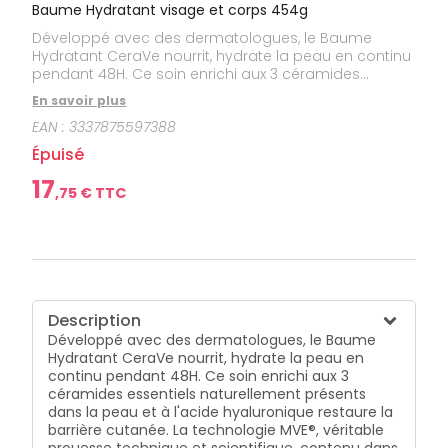
bucco-
Baume Hydratant visage et corps 454g
dentaire
Développé avec des dermatologues, le Baume
Hydratant CeraVe nourrit, hydrate la peau en continu
pendant 48H. Ce soin enrichi aux 3 céramides
essentiels naturellement présents dans la peau et à
En savoir plus
l'acide hyaluronique restaure la barrière cutanée. La
EAN :
3337875597388
technologie MVE®, véritable prouesse technique et
scientifique, contenu dans le Baume Hydratant
Épuisé
permet d'encapsuler les actifs et de les diffuser de
manière prolongée dans la peau pour une
17
,
75
€ TTC
hydratation longue durée. Formule visage et corps.
Testée et approuvée par l'Association Française de
l'Eczema. Sans parfum. Hypoallergénique. Non
comédogène. Texture non grasse, non collante à
habillage rapide. Pour toute la famille.
Description
Développé avec des dermatologues, le Baume
Hydratant CeraVe nourrit, hydrate la peau en
continu pendant 48H. Ce soin enrichi aux 3
céramides essentiels naturellement présents
dans la peau et à l'acide hyaluronique restaure la
barrière cutanée. La technologie MVE®, véritable