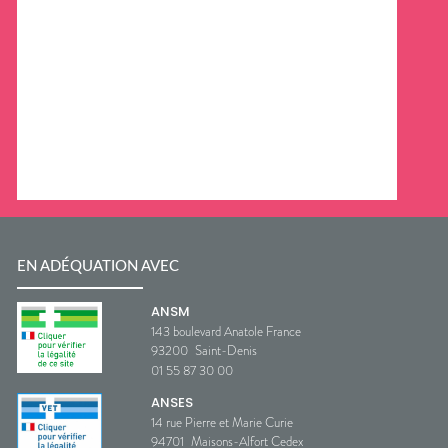
EN ADÉQUATION AVEC
ANSM
143 boulevard Anatole France
93200
Saint-Denis
01 55 87 30 00
ANSES
14 rue Pierre et Marie Curie
94701
Maisons-Alfort Cedex