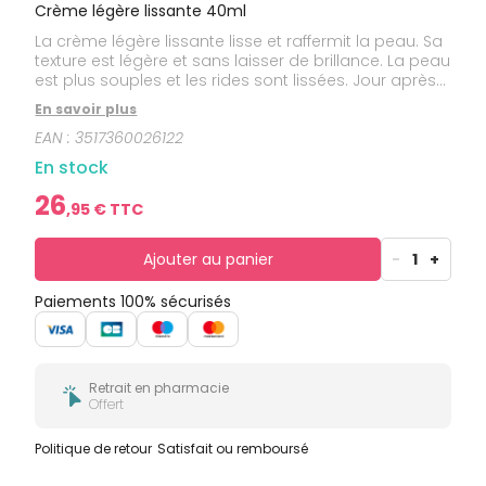
bucco-
Crème légère lissante 40ml
dentaire
La crème légère lissante lisse et raffermit la peau. Sa
texture est légère et sans laisser de brillance. La peau
est plus souples et les rides sont lissées. Jour après
jour la peau est plus lumineuse et plus tonique. Elle
En savoir plus
préserve l'équilibre naturel de la peau (diversité du
EAN :
3517360026122
microbiome. Testée sous contrôle dermatologique.
En stock
26
,
95
€ TTC
Ajouter au panier
-
1
+
Paiements 100% sécurisés
Retrait en pharmacie
Offert
Politique de retour
Satisfait ou remboursé