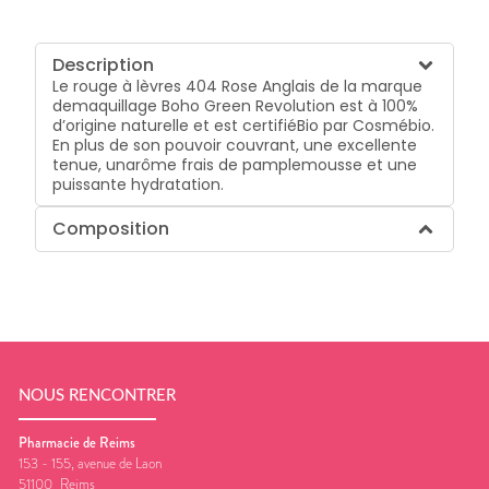
Description
Le rouge à lèvres 404 Rose Anglais de la marque
demaquillage Boho Green Revolution est à 100%
d’origine naturelle et est certifiéBio par Cosmébio.
En plus de son pouvoir couvrant, une excellente
tenue, unarôme frais de pamplemousse et une
puissante hydratation.
Composition
NOUS RENCONTRER
Pharmacie de Reims
153 - 155, avenue de Laon
51100
Reims