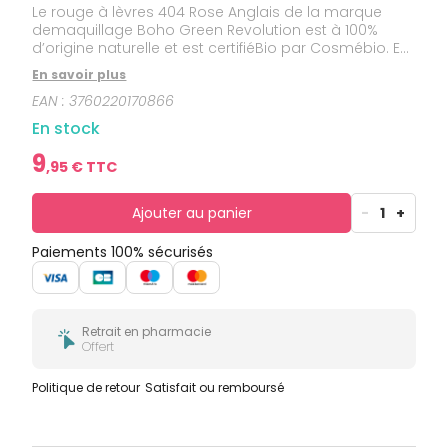
bucco-
Le rouge à lèvres 404 Rose Anglais de la marque
dentaire
demaquillage Boho Green Revolution est à 100%
d’origine naturelle et est certifiéBio par Cosmébio. En
plus de son pouvoir couvrant, une excellente tenue,
En savoir plus
unarôme frais de pamplemousse et une puissante
EAN :
3760220170866
hydratation.
En stock
9
,
95
€ TTC
Ajouter au panier
-
1
+
Paiements 100% sécurisés
Retrait en pharmacie
Offert
Politique de retour
Satisfait ou remboursé