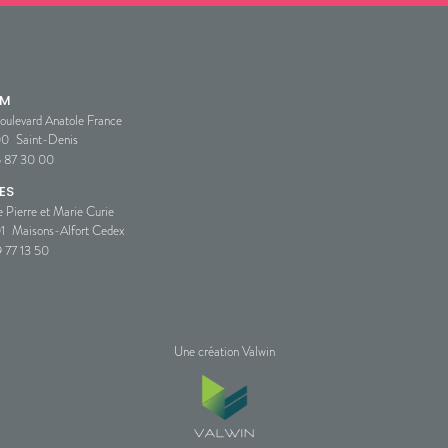
SM
oulevard Anatole France
00
Saint-Denis
5 87 30 00
ES
e Pierre et Marie Curie
1
Maisons-Alfort Cedex
 77 13 50
Une création Valwin