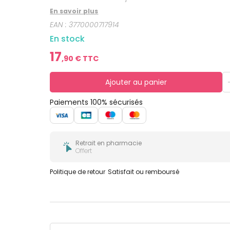
bucco-
dentaire
En savoir plus
EAN :
3770000717914
En stock
17
,
90
€ TTC
Ajouter au panier
Paiements 100% sécurisés
Retrait en pharmacie
Offert
Politique de retour
Satisfait ou remboursé