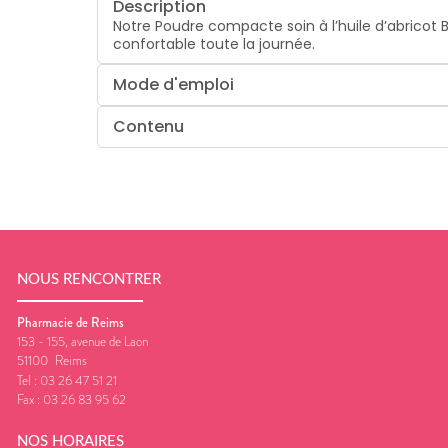
Description
Notre Poudre compacte soin à l’huile d’abricot BI
confortable toute la journée.
Mode d'emploi
Contenu
NOUS RENCONTRER
Pharmacie de Reims
153 - 155, avenue de Laon
51100
Reims
Tel :
03 26 47 51 21
Fax :
03 26 83 95 62
NOS HORAIRES