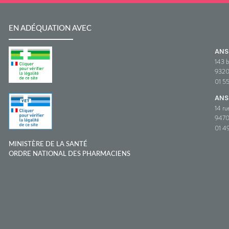
EN ADÉQUATION AVEC
AN
143 b
932
01 5
ANS
14 ru
9470
01 49
MINISTÈRE DE LA SANTÉ
ORDRE NATIONAL DES PHARMACIENS