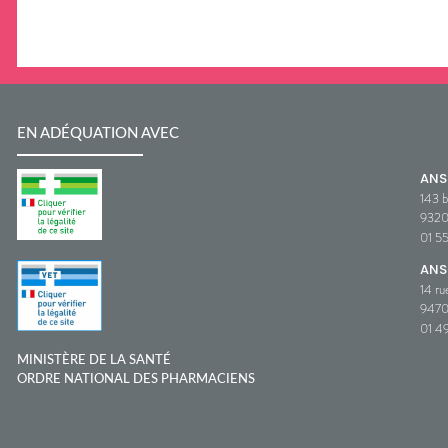
EN ADÉQUATION AVEC
AN
143 b
932
01 5
ANS
14 ru
9470
01 49
MINISTÈRE DE LA SANTÉ
ORDRE NATIONAL DES PHARMACIENS