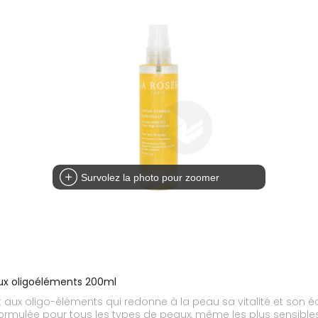
Survolez la photo pour zoomer
aux oligoéléments 200ml
t aux oligo-éléments qui redonne à la peau sa vitalité et son éc
 Formulée pour tous les types de peaux, même les plus sensibl