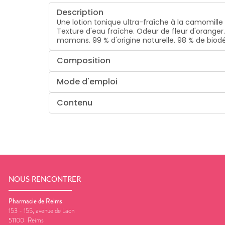
Description
Une lotion tonique ultra-fraîche à la camomille 
Texture d'eau fraîche. Odeur de fleur d'oranger
mamans. 99 % d'origine naturelle. 98 % de biodé
Composition
Mode d'emploi
Contenu
NOUS RENCONTRER
Pharmacie de Reims
153 - 155, avenue de Laon
51100
Reims