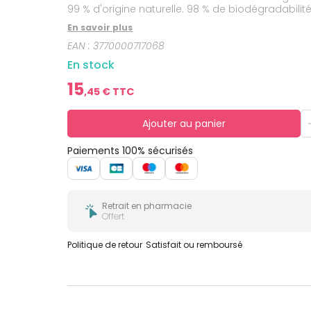
bucco-
99 % d'origine naturelle. 98 % de biodégradabilité
dentaire
En savoir plus
EAN :
3770000717068
En stock
15
,
45
€ TTC
Ajouter au panier
Paiements 100% sécurisés
Retrait en pharmacie
Offert
Politique de retour
Satisfait ou remboursé