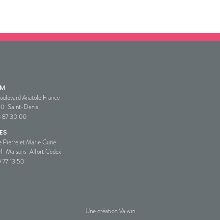
SM
oulevard Anatole France
00
Saint-Denis
5 87 30 00
ES
e Pierre et Marie Curie
1
Maisons-Alfort Cedex
 77 13 50
Une création Valwin