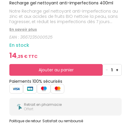
bucco-
Recharge gel nettoyant anti-imperfections 400ml
dentaire
Notre Recharge gel nettoyant anti-imperfections au
zinc et aux acides de fruits BIO nettoie la peau, sans
l’agresser, et réduit les imperfections dès 7 jours
d'application.
En savoir plus
EAN :
3667235000525
En stock
14
,
25
€ TTC
Ajouter au panier
-
1
+
Paiements 100% sécurisés
Retrait en pharmacie
Offert
Politique de retour
Satisfait ou remboursé