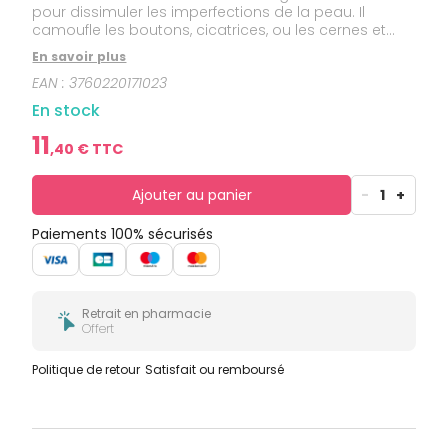
bucco-
pour dissimuler les imperfections de la peau. Il
dentaire
camoufle les boutons, cicatrices, ou les cernes et
rectifie les reliefs du visage. Il permet une couvrance
En savoir plus
avec un aspect naturel.
EAN :
3760220171023
En stock
11
,
40
€ TTC
Ajouter au panier
-
1
+
Paiements 100% sécurisés
Retrait en pharmacie
Offert
Politique de retour
Satisfait ou remboursé