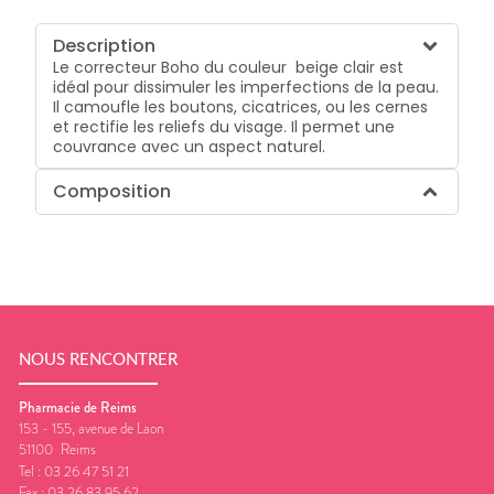
Description
Le correcteur Boho du couleur beige clair est
idéal pour dissimuler les imperfections de la peau.
Il camoufle les boutons, cicatrices, ou les cernes
et rectifie les reliefs du visage. Il permet une
couvrance avec un aspect naturel.
Composition
NOUS RENCONTRER
Pharmacie de Reims
153 - 155, avenue de Laon
51100
Reims
Tel :
03 26 47 51 21
Fax :
03 26 83 95 62