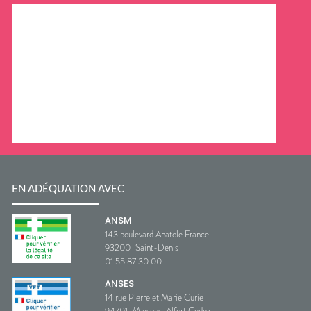
EN ADÉQUATION AVEC
ANSM
143 boulevard Anatole France
93200
Saint-Denis
01 55 87 30 00
ANSES
14 rue Pierre et Marie Curie
94701
Maisons-Alfort Cedex