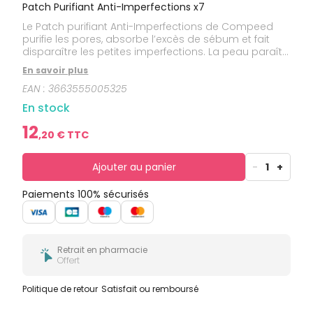
bucco-
Patch Purifiant Anti-Imperfections x7
dentaire
Le Patch purifiant Anti-Imperfections de Compeed
purifie les pores, absorbe l’excès de sébum et fait
disparaître les petites imperfections. La peau paraît
ainsi plus fraîche et est plus lisse.
En savoir plus
EAN :
3663555005325
En stock
12
,
20
€ TTC
Ajouter au panier
-
1
+
Paiements 100% sécurisés
Retrait en pharmacie
Offert
Politique de retour
Satisfait ou remboursé