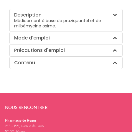
Description
Médicament à base de praziquantel et de
milbémycine oxime.
Mode d'emploi
Précautions d'emploi
Contenu
NOUS RENCONTRER
Pharmacie de Reims
153 - 155, avenue de Laon
51100
Reims