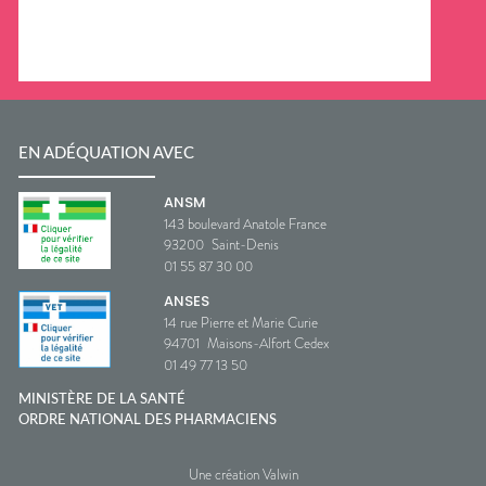
EN ADÉQUATION AVEC
ANSM
143 boulevard Anatole France
93200
Saint-Denis
01 55 87 30 00
ANSES
14 rue Pierre et Marie Curie
94701
Maisons-Alfort Cedex
01 49 77 13 50
MINISTÈRE DE LA SANTÉ
ORDRE NATIONAL DES PHARMACIENS
Une création Valwin