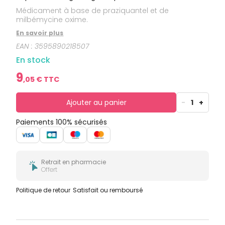
bucco-
Médicament à base de praziquantel et de
dentaire
milbémycine oxime.
En savoir plus
EAN :
3595890218507
En stock
9
,
05
€ TTC
Ajouter au panier
-
1
+
Paiements 100% sécurisés
Retrait en pharmacie
Offert
Politique de retour
Satisfait ou remboursé