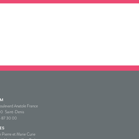
SM
oulevard Anatole France
00
Saint-Denis
5 87 30 00
ES
e Pierre et Marie Curie