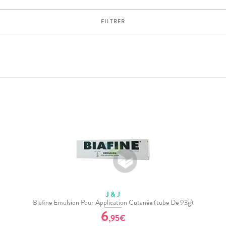
FILTRER
J & J
Biafine Émulsion Pour Application Cutanée (tube De 93g)
6
,
95
€