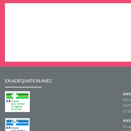
EN ADÉQUATION AVEC
AN
143 b
932
01 5
ANS
14 ru