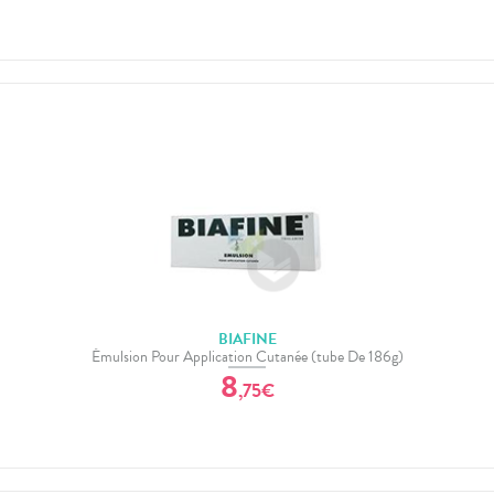
BIAFINE
Émulsion Pour Application Cutanée (tube De 186g)
8
,
75
€