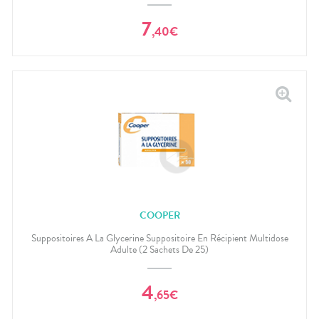
7
,
40
€
COOPER
Suppositoires A La Glycerine Suppositoire En Récipient Multidose
Adulte (2 Sachets De 25)
4
,
65
€