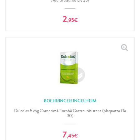
Adulte (sachet De 25)
bucco-
dentaire
2
,
95
€
BOEHRINGER INGELHEIM
Dulcolax 5 Mg Comprimé Enrobé Gastro-résistant (plaquette De
30)
7
,
45
€