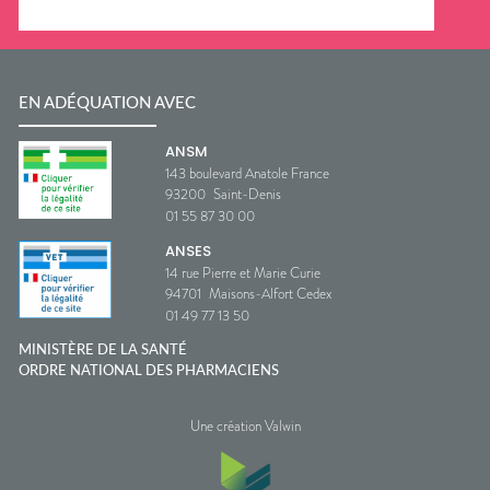
EN ADÉQUATION AVEC
ANSM
143 boulevard Anatole France
93200
Saint-Denis
01 55 87 30 00
ANSES
14 rue Pierre et Marie Curie
94701
Maisons-Alfort Cedex
01 49 77 13 50
MINISTÈRE DE LA SANTÉ
ORDRE NATIONAL DES PHARMACIENS
Une création Valwin