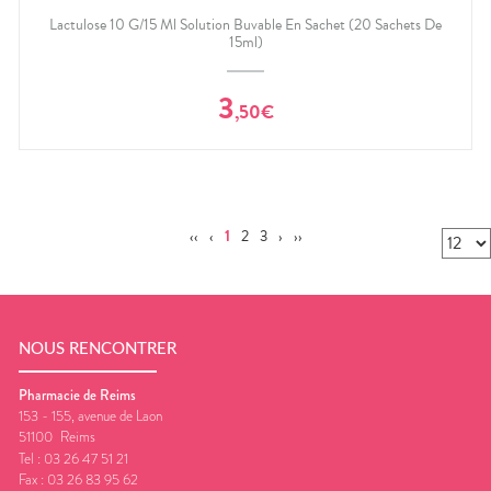
Lactulose 10 G/15 Ml Solution Buvable En Sachet (20 Sachets De
15ml)
3
,
50
€
‹‹
‹
1
2
3
›
››
NOUS RENCONTRER
Pharmacie de Reims
153 - 155, avenue de Laon
51100
Reims
Tel :
03 26 47 51 21
Fax :
03 26 83 95 62