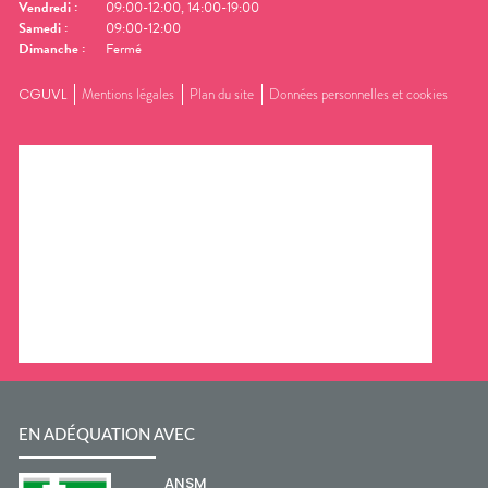
Vendredi
:
09:00-12:00, 14:00-19:00
Samedi
:
09:00-12:00
Dimanche
:
Fermé
CGUVL
Mentions légales
Plan du site
Données personnelles et cookies
EN ADÉQUATION AVEC
ANSM