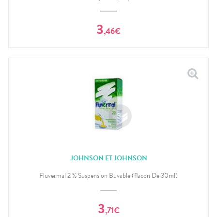
bucco-
dentaire
3
,
46
€
JOHNSON ET JOHNSON
Fluvermal 2 % Suspension Buvable (flacon De 30ml)
3
,
71
€